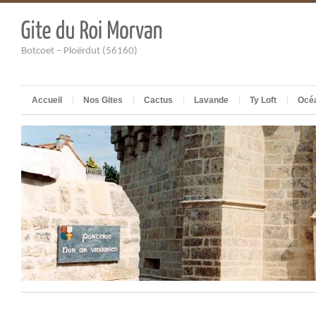
Botcoet – Ploërdut (56160)
Accueil
Nos Gites
Cactus
Lavande
Ty Loft
Océ